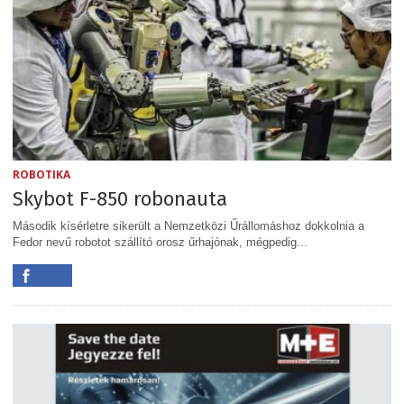
ROBOTIKA
Skybot F-850 robonauta
Második kísérletre sikerült a Nemzetközi Űrállomáshoz dokkolnia a
Fedor nevű robotot szállító orosz űrhajónak, mégpedig...