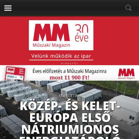
HIRDETÉS
ROBOTIKA
HUMANOID
ROBOTOK
TERMÉSZETES