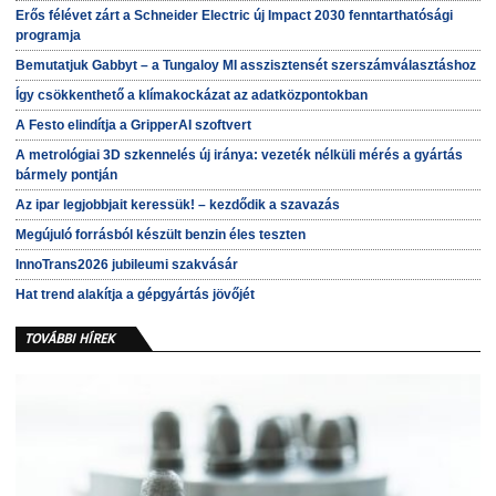
Erős félévet zárt a Schneider Electric új Impact 2030 fenntarthatósági
programja
Bemutatjuk Gabbyt – a Tungaloy MI asszisztensét szerszámválasztáshoz
Így csökkenthető a klímakockázat az adatközpontokban
A Festo elindítja a GripperAI szoftvert
A metrológiai 3D szkennelés új iránya: vezeték nélküli mérés a gyártás
bármely pontján
Az ipar legjobbjait keressük! – kezdődik a szavazás
Megújuló forrásból készült benzin éles teszten
InnoTrans2026 jubileumi szakvásár
Hat trend alakítja a gépgyártás jövőjét
TOVÁBBI HÍREK