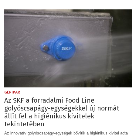
GÉPIPAR
Az SKF a forradalmi Food Line
golyóscsapágy-egységekkel új normát
állít fel a higiénikus kivitelek
tekintetében
Az innovatív golyóscsapágy-egységek bővítik a higiénikus kivitel adta