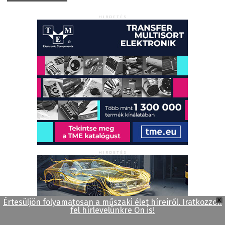
HIRDETÉS
HIRDETÉS
Értesüljön folyamatosan a műszaki élet híreiről. Iratkozzon
X
fel hírlevelünkre Ön is!