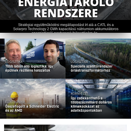
MOZGÁSA
A Stabilus SE és a Synapticon GmbH stratégiai együttműködést
jelentett be, amelynek célja integrált aktuátorok fejlesztése és
sorozatgyártása humanoid...
LOGISZTIKA
LOGISZTIKA
Több lábon álló logisztika: így
Speciális szállítórendszer
épülnek reziliens hálózatok
óriástranszformátorhoz
KÖRNYEZET
Így csökkenthető a
ELEKTRONIKA
többszázmilliárd dolláros
Összefogott a Schneider Electric
klímakockázat az
és az AMD
adatközpontokban