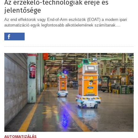
Az érzékelő-technológiák ereje és
jelentősége
Az end effektorok vagy End-of-Arm eszközök (EOAT) a modern ipari
automatizáció egyik legfontosabb alkotóelemének számítanak....
AUTOMATIZÁLÁS