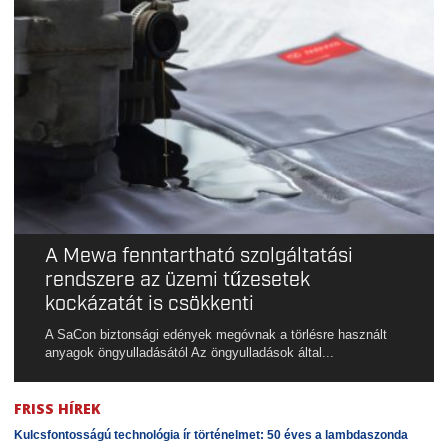
A Mewa fenntartható szolgáltatási
rendszere az üzemi tűzesetek
kockázatát is csökkenti
A SaCon biztonsági edények megóvnak a törlésre használt
anyagok öngyulladásától Az öngyulladások által...
FRISS HÍREK
Kulcsfontosságú technológia ír történelmet: 50 éves a lambdaszonda