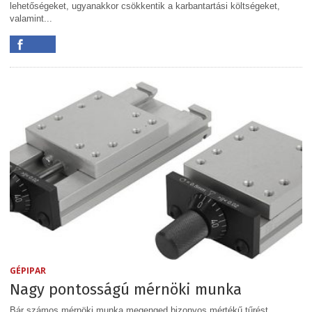
lehetőségeket, ugyanakkor csökkentik a karbantartási költségeket,
valamint...
GÉPIPAR
Nagy pontosságú mérnöki munka
Bár számos mérnöki munka megenged bizonyos mértékű tűrést,