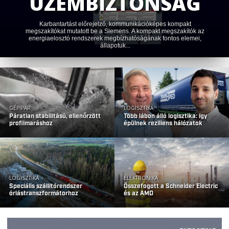
ENERGIATÁROLÓ
RENDSZERE
Stratégiai együttműködési megállapodást írt alá a CATL és a
Solarpro Technology 2 GWh kapacitású nátriumion-akkumulátoros
energiatároló rendszerek fejlesztésére és...
GÉPIPAR
LOGISZTIKA
Páratlan stabilitású, ellenőrzött
Több lábon álló logisztika: így
profilmaráshoz
épülnek reziliens hálózatok
LOGISZTIKA
ELEKTRONIKA
Speciális szállítórendszer
Összefogott a Schneider Electric
óriástranszformátorhoz
és az AMD