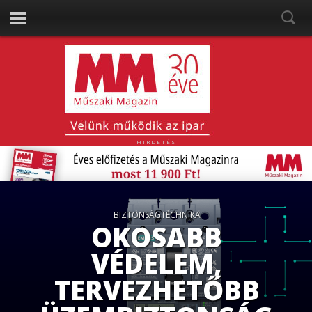
HIRDETÉS
ENERGETIKA
KÖZÉP- ÉS KELET-
EURÓPA ELSŐ
NÁTRIUMIONOS