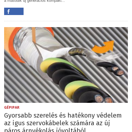
a második új generációs kompakt...
GÉPIPAR
Gyorsabb szerelés és hatékony védelem
az igus szervokábelek számára az új
páros árnyékolás jóvoltából