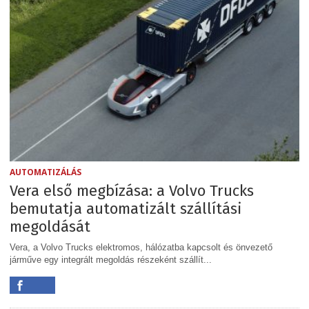
AUTOMATIZÁLÁS
Vera első megbízása: a Volvo Trucks
bemutatja automatizált szállítási
megoldását
Vera, a Volvo Trucks elektromos, hálózatba kapcsolt és önvezető
járműve egy integrált megoldás részeként szállít...