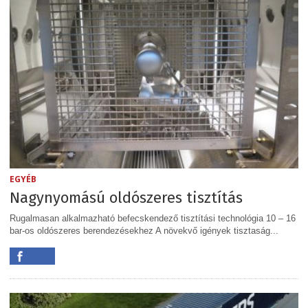
EGYÉB
Nagynyomású oldószeres tisztítás
Rugalmasan alkalmazható befecskendező tisztítási technológia 10 – 16
bar-os oldószeres berendezésekhez A növekvő igények tisztaság...