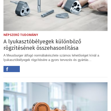
NÉPSZERŰ TUDOMÁNY
A lyukasztóbélyegek különböző
rögzítésének összehasonlítása
A Meusburger átfogó normáliakészlete számos lehetőséget kínál a
lyukasztóbélyegek rögzítésére a gyors tervezés és gyártás...