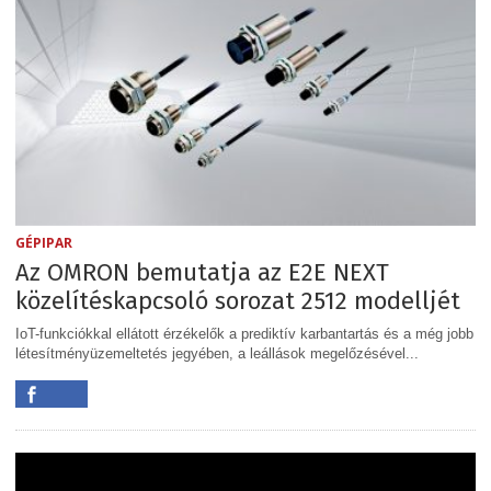
GÉPIPAR
Az OMRON bemutatja az E2E NEXT
közelítéskapcsoló sorozat 2512 modelljét
IoT-funkciókkal ellátott érzékelők a prediktív karbantartás és a még jobb
létesítményüzemeltetés jegyében, a leállások megelőzésével...