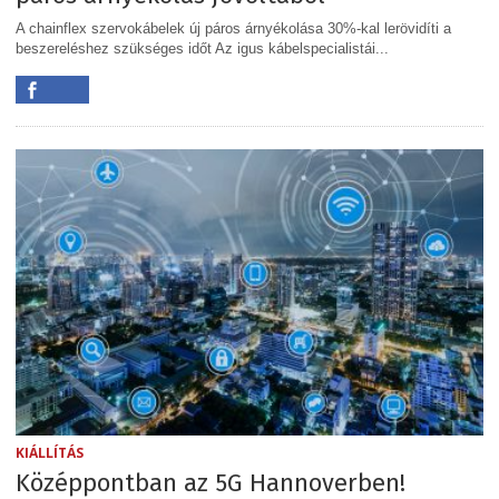
A chainflex szervokábelek új páros árnyékolása 30%-kal lerövidíti a
beszereléshez szükséges időt Az igus kábelspecialistái...
KIÁLLÍTÁS
Középpontban az 5G Hannoverben!