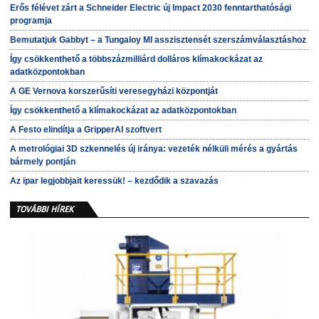
Erős félévet zárt a Schneider Electric új Impact 2030 fenntarthatósági
programja
Bemutatjuk Gabbyt – a Tungaloy MI asszisztensét szerszámválasztáshoz
Így csökkenthető a többszázmilliárd dolláros klímakockázat az
adatközpontokban
A GE Vernova korszerűsíti veresegyházi központját
Így csökkenthető a klímakockázat az adatközpontokban
A Festo elindítja a GripperAI szoftvert
A metrológiai 3D szkennelés új iránya: vezeték nélküli mérés a gyártás
bármely pontján
Az ipar legjobbjait keressük! – kezdődik a szavazás
TOVÁBBI HÍREK