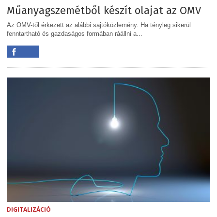
Műanyagszemétből készít olajat az OMV
Az OMV-től érkezett az alábbi sajtóközlemény. Ha tényleg sikerül
fenntartható és gazdaságos formában ráállni a...
DIGITALIZÁCIÓ