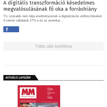
A digitális transzformáció késedelmes
megvalósulásának fő oka a forráshiány
Tíz százalék nem látja eredményesnek a digitalizációs erőfeszítéseket
A német vállalatok 27%-a és az amerikai...
Több cikk betöltése
AKTUÁLIS LAPSZÁM