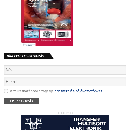
HÍRLEVÉL FELIRATKOZÁS
A feliratkozással elfogadja
adatkezelési tájékoztatónkat
.
Feliratkozás
HIRDETÉS