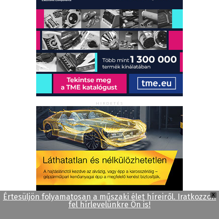
HIRDETÉS
Értesüljön folyamatosan a műszaki élet híreiről. Iratkozzon
X
fel hírlevelünkre Ön is!