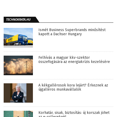
TECHNOKRATA.HU
Ismét Business Superbrands minősítést
kapott a Dachser Hungary
Felhívás a magyar kkv-szektor
összefogására az energiakrízis kezelésére
A kékgallérosok kora lejárt? Érkeznek az
újgalléros munkavállalók
Korhatár, sisak, biztosítás: új korszak jöhet
az e-rollereknél