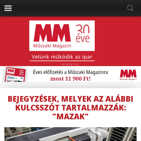
HIRDETÉS
BEJEGYZÉSEK, MELYEK AZ ALÁBBI
KULCSSZÓT TARTALMAZZÁK:
"MAZAK"