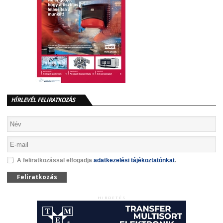
HÍRLEVÉL FELIRATKOZÁS
A feliratkozással elfogadja
adatkezelési tájékoztatónkat
.
Feliratkozás
HIRDETÉS