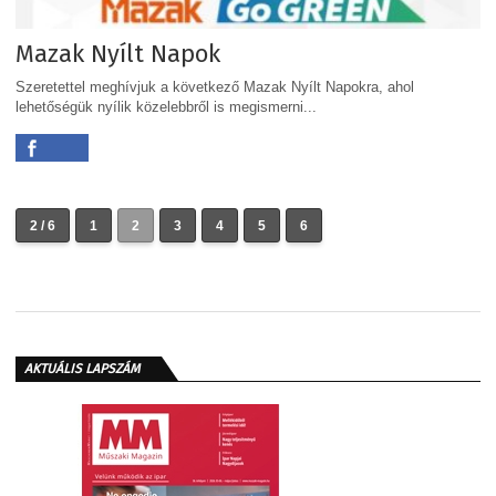
Mazak Nyílt Napok
Szeretettel meghívjuk a következő Mazak Nyílt Napokra, ahol
lehetőségük nyílik közelebbről is megismerni...
2 / 6
1
2
3
4
5
6
AKTUÁLIS LAPSZÁM