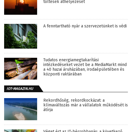
töltések áthelyezését
A fenntartható nyár a szervezetünket is védi
Tudatos energiamegtakarítási
intézkedéseket vezet be a MediaMarkt mind
a 40 hazai áruházában, irodaépületében és
központi raktárában
IOT-MAGAZIN.HU
Rekordhőség, rekordkockázat: a
klímaváltozás már a vállalatok működését is
átírja
Véget ért az IT-bérrobbanás: a következő