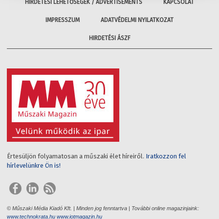
HIRDETÉSI LEHETŐSÉGEK / ADVERTISEMENTS
KAPCSOLAT
IMPRESSZUM
ADATVÉDELMI NYILATKOZAT
HIRDETÉSI ÁSZF
Értesüljön folyamatosan a műszaki élet híreiről.
Iratkozzon fel
hírlevelünkre Ön is!
© Műszaki Média Kiadó Kft. | Minden jog fenntartva | További online magazinjaink:
www.technokrata.hu
www.iotmagazin.hu