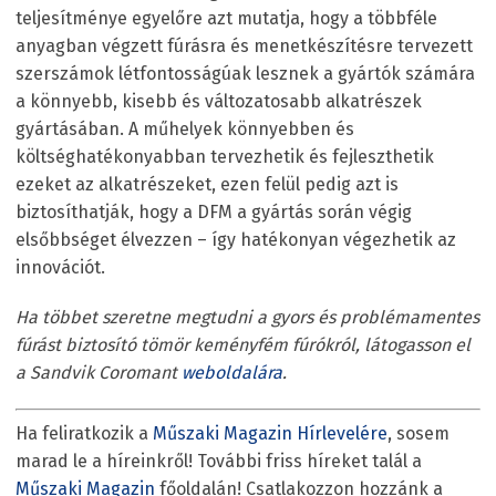
teljesítménye egyelőre azt mutatja, hogy a többféle
anyagban végzett fúrásra és menetkészítésre tervezett
szerszámok létfontosságúak lesznek a gyártók számára
a könnyebb, kisebb és változatosabb alkatrészek
gyártásában. A műhelyek könnyebben és
költséghatékonyabban tervezhetik és fejleszthetik
ezeket az alkatrészeket, ezen felül pedig azt is
biztosíthatják, hogy a DFM a gyártás során végig
elsőbbséget élvezzen – így hatékonyan végezhetik az
innovációt.
Ha többet szeretne megtudni a gyors és problémamentes
fúrást biztosító tömör keményfém fúrókról, látogasson el
a Sandvik Coromant
weboldalára
.
Ha feliratkozik a
Műszaki Magazin Hírlevelére
, sosem
marad le a híreinkről! További friss híreket talál a
Műszaki Magazin
főoldalán! Csatlakozzon hozzánk a