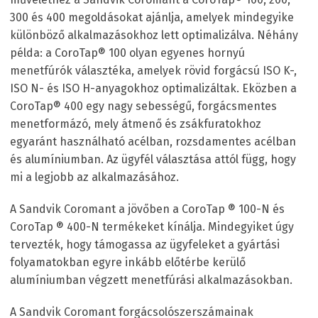
300 és 400 megoldásokat ajánlja, amelyek mindegyike
különböző alkalmazásokhoz lett optimalizálva. Néhány
példa: a CoroTap
®
100 olyan egyenes hornyú
menetfúrók választéka, amelyek rövid forgácsú ISO K-,
ISO N- és ISO H-anyagokhoz optimalizáltak. Eközben a
CoroTap
®
400 egy nagy sebességű, forgácsmentes
menetformázó, mely átmenő és zsákfuratokhoz
egyaránt használható acélban, rozsdamentes acélban
és alumíniumban. Az ügyfél választása attól függ, hogy
mi a legjobb az alkalmazásához.
A Sandvik Coromant a jövőben a CoroTap
®
100-N és
CoroTap
®
400-N termékeket kínálja. Mindegyiket úgy
tervezték, hogy támogassa az ügyfeleket a gyártási
folyamatokban egyre inkább előtérbe kerülő
alumíniumban végzett menetfúrási alkalmazásokban.
A Sandvik Coromant forgácsolószerszámainak