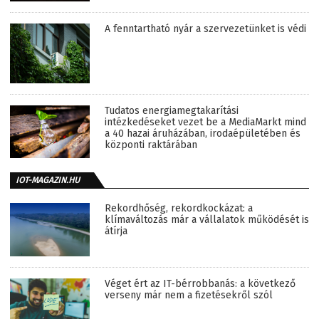
A fenntartható nyár a szervezetünket is védi
Tudatos energiamegtakarítási
intézkedéseket vezet be a MediaMarkt mind
a 40 hazai áruházában, irodaépületében és
központi raktárában
IOT-MAGAZIN.HU
Rekordhőség, rekordkockázat: a
klímaváltozás már a vállalatok működését is
átírja
Véget ért az IT-bérrobbanás: a következő
verseny már nem a fizetésekről szól