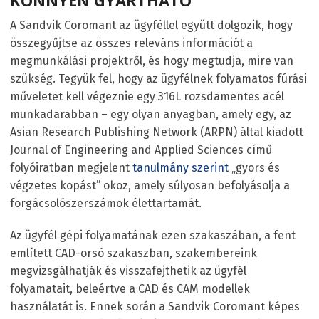
A Sandvik Coromant az ügyféllel együtt dolgozik, hogy
összegyűjtse az összes releváns információt a
megmunkálási projektről, és hogy megtudja, mire van
szükség. Tegyük fel, hogy az ügyfélnek folyamatos fúrási
műveletet kell végeznie egy 316L rozsdamentes acél
munkadarabban – egy olyan anyagban, amely egy, az
Asian Research Publishing Network (ARPN) által kiadott
Journal of Engineering and Applied Sciences című
folyóiratban megjelent
tanulmány szerint
„gyors és
végzetes kopást” okoz, amely súlyosan befolyásolja a
forgácsolószerszámok élettartamát.
Az ügyfél gépi folyamatának ezen szakaszában, a fent
említett CAD-orsó szakaszban, szakembereink
megvizsgálhatják és visszafejthetik az ügyfél
folyamatait, beleértve a CAD és CAM modellek
használatát is. Ennek során a Sandvik Coromant képes