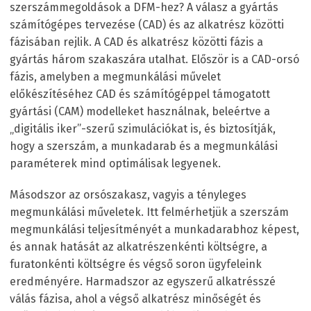
szerszámmegoldások a DFM-hez? A válasz a gyártás
számítógépes tervezése (CAD) és az alkatrész közötti
fázisában rejlik. A CAD és alkatrész közötti fázis a
gyártás három szakaszára utalhat. Először is a CAD-orsó
fázis, amelyben a megmunkálási művelet
előkészítéséhez CAD és számítógéppel támogatott
gyártási (CAM) modelleket használnak, beleértve a
„digitális iker”-szerű szimulációkat is, és biztosítják,
hogy a szerszám, a munkadarab és a megmunkálási
paraméterek mind optimálisak legyenek.
Másodszor az orsószakasz, vagyis a tényleges
megmunkálási műveletek. Itt felmérhetjük a szerszám
megmunkálási teljesítményét a munkadarabhoz képest,
és annak hatását az alkatrészenkénti költségre, a
furatonkénti költségre és végső soron ügyfeleink
eredményére. Harmadszor az egyszerű alkatrésszé
válás fázisa, ahol a végső alkatrész minőségét és