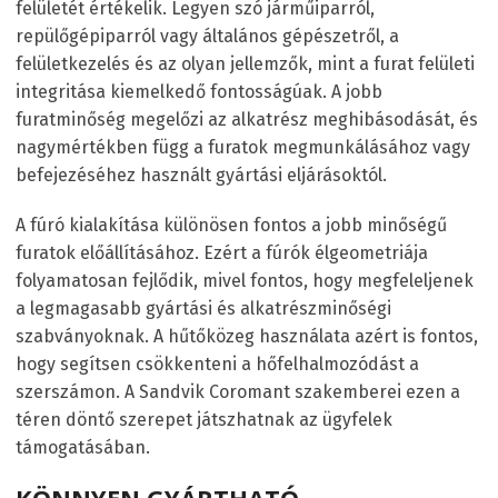
felületét értékelik. Legyen szó járműiparról,
repülőgépiparról vagy általános gépészetről, a
felületkezelés és az olyan jellemzők, mint a furat felületi
integritása kiemelkedő fontosságúak. A jobb
furatminőség megelőzi az alkatrész meghibásodását, és
nagymértékben függ a furatok megmunkálásához vagy
befejezéséhez használt gyártási eljárásoktól.
A fúró kialakítása különösen fontos a jobb minőségű
furatok előállításához. Ezért a fúrók élgeometriája
folyamatosan fejlődik, mivel fontos, hogy megfeleljenek
a legmagasabb gyártási és alkatrészminőségi
szabványoknak. A hűtőközeg használata azért is fontos,
hogy segítsen csökkenteni a hőfelhalmozódást a
szerszámon. A Sandvik Coromant szakemberei ezen a
téren döntő szerepet játszhatnak az ügyfelek
támogatásában.
KÖNNYEN GYÁRTHATÓ