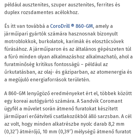
például ausztenites, szuper ausztenites, ferrites és
duplex rozsdamentes acélokhoz.
És itt van továbbá a
CoroDrill
®
860-GM
, amely a
járműipari gyártók számára hasznosnak bizonyult
motroblokkok, burkolatok, karimák és elosztócsövek
fúrásához. A járműiparon és az általános gépészeten túl
a fúró minden olyan alkalmazáshoz alkalmazható, ahol a
furatminőség kritikus fontosságú – például az
űrkutatásban, az olaj- és gáziparban, az atomenergia és
a megújuló energiaforrások területén.
A 860-GM lenyűgöző eredményeket ért el, többek között
egy koreai autógyártó számára. A Sandvik Coromant
ügyfél a művelet során átmenő furatokat készített
járműipari erőátviteli csatlakozókból álló sarzsban. A cél
az volt, hogy minden alkatrészbe nyolc darab 8,2 mm
(0,32”) átmérőjű, 10 mm (0,39”) mélységű átmenő furatot