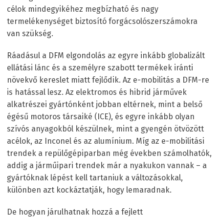
célok mindegyikéhez megbízható és nagy
termelékenységet biztosító forgácsolószerszámokra
van szükség.
Ráadásul a DFM elgondolás az egyre inkább globalizált
ellátási lánc és a személyre szabott termékek iránti
növekvő kereslet miatt fejlődik. Az e-mobilitás a DFM-re
is hatással lesz. Az elektromos és hibrid járművek
alkatrészei gyártónként jobban eltérnek, mint a belső
égésű motoros társaiké (ICE), és egyre inkább olyan
szívós anyagokból készülnek, mint a gyengén ötvözött
acélok, az Inconel és az alumínium. Míg az e-mobilitási
trendek a repülőgépiparban még években számolhatók,
addig a járműipari trendek már a nyakukon vannak – a
gyártóknak lépést kell tartaniuk a változásokkal,
különben azt kockáztatják, hogy lemaradnak.
De hogyan járulhatnak hozzá a fejlett