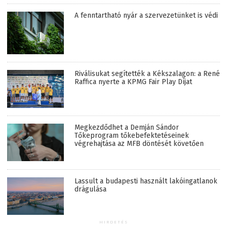
A fenntartható nyár a szervezetünket is védi
Riválisukat segítették a Kékszalagon: a René
Raffica nyerte a KPMG Fair Play Díjat
Megkezdődhet a Demján Sándor
Tőkeprogram tőkebefektetéseinek
végrehajtása az MFB döntését követően
Lassult a budapesti használt lakóingatlanok
drágulása
HIRDETÉS