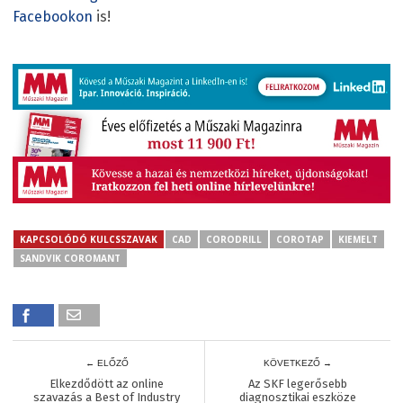
Facebookon
is!
KAPCSOLÓDÓ KULCSSZAVAK
CAD
CORODRILL
COROTAP
KIEMELT
SANDVIK COROMANT
← ELŐZŐ
KÖVETKEZŐ →
Elkezdődött az online
Az SKF legerősebb
szavazás a Best of Industry
diagnosztikai eszköze