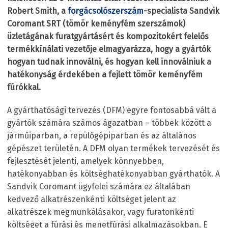
Robert Smith, a
forgácsolószerszám
-specialista Sandvik
Coromant SRT (tömör keményfém szerszámok)
üzletágának furatgyártásért és kompozitokért felelős
termékkínálati vezetője elmagyarázza, hogy a gyártók
hogyan tudnak innoválni, és hogyan kell innoválniuk a
hatékonyság érdekében a fejlett tömör keményfém
fúrókkal.
A gyárthatósági tervezés (DFM) egyre fontosabbá vált a
gyártók számára számos ágazatban – többek között a
járműiparban, a repülőgépiparban és az általános
gépészet területén. A DFM olyan termékek tervezését és
fejlesztését jelenti, amelyek könnyebben,
hatékonyabban és költséghatékonyabban gyárthatók. A
Sandvik Coromant ügyfelei számára ez általában
kedvező alkatrészenkénti költséget jelent az
alkatrészek megmunkálásakor, vagy furatonkénti
költséget a fúrási és menetfúrási alkalmazásokban. E