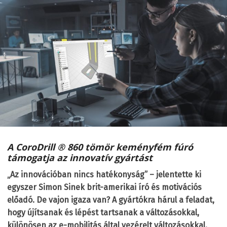
A CoroDrill
®
860 tömör keményfém fúró
támogatja az innovatív gyártást
„Az innovációban nincs hatékonyság” – jelentette ki
egyszer Simon Sinek brit-amerikai író és motivációs
előadó. De vajon igaza van? A gyártókra hárul a feladat,
hogy újítsanak és lépést tartsanak a változásokkal,
különösen az e-mobilitás által vezérelt változásokkal.