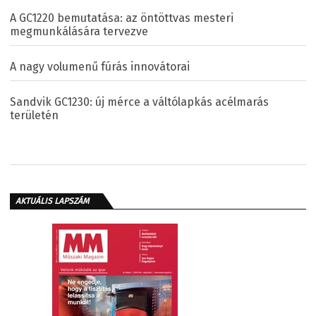
A GC1220 bemutatása: az öntöttvas mesteri
megmunkálására tervezve
A nagy volumenű fúrás innovátorai
Sandvik GC1230: új mérce a váltólapkás acélmarás
területén
AKTUÁLIS LAPSZÁM