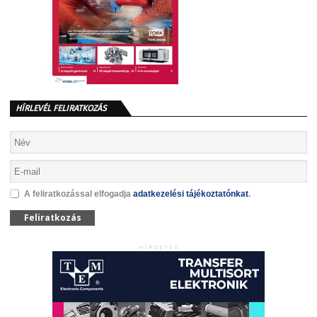
HÍRLEVÉL FELIRATKOZÁS
A feliratkozással elfogadja
adatkezelési tájékoztatónkat
.
Feliratkozás
HIRDETÉS