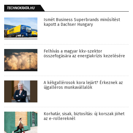
TECHNOKRATA.HU
Ismét Business Superbrands minősítést
kapott a Dachser Hungary
Felhívás a magyar kkv-szektor
összefogására az energiakrízis kezelésére
A kékgallérosok kora lejárt? Érkeznek az
újgalléros munkavállalók
Korhatár, sisak, biztosítás: új korszak jöhet
az e-rollereknél