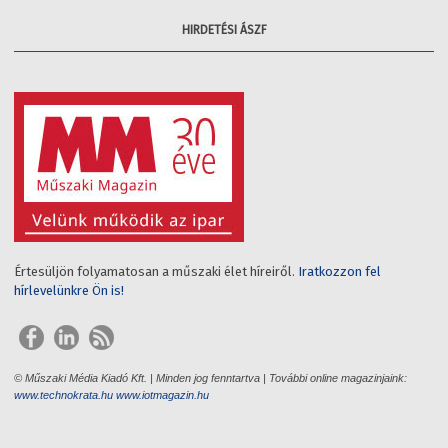
HIRDETÉSI ÁSZF
Értesüljön folyamatosan a műszaki élet híreiről.
Iratkozzon fel
hírlevelünkre Ön is!
© Műszaki Média Kiadó Kft. | Minden jog fenntartva | További online magazinjaink:
www.technokrata.hu
www.iotmagazin.hu