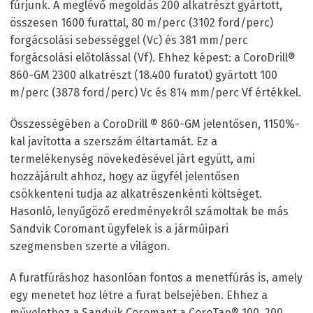
fúrjunk. A meglévő megoldás 200 alkatrészt gyártott,
összesen 1600 furattal, 80 m/perc (3102 ford/perc)
forgácsolási sebességgel (Vc) és 381 mm/perc
forgácsolási előtolással (Vf). Ehhez képest: a CoroDrill
®
860-GM 2300 alkatrészt (18.400 furatot) gyártott 100
m/perc (3878 ford/perc) Vc és 814 mm/perc Vf értékkel.
Összességében a CoroDrill
®
860-GM jelentősen, 1150%-
kal javította a szerszám éltartamát. Ez a
termelékenység növekedésével járt együtt, ami
hozzájárult ahhoz, hogy az ügyfél jelentősen
csökkenteni tudja az alkatrészenkénti költséget.
Hasonló, lenyűgöző eredményekről számoltak be más
Sandvik Coromant ügyfelek is a járműipari
szegmensben szerte a világon.
A furatfúráshoz hasonlóan fontos a menetfúrás is, amely
egy menetet hoz létre a furat belsejében. Ehhez a
művelethez a Sandvik Coromant a CoroTap
®
100, 200,