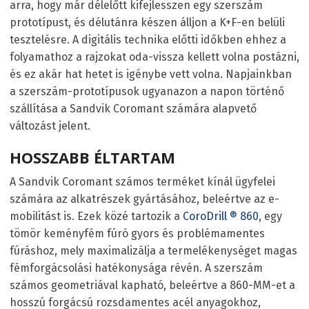
arra, hogy már délelőtt kifejlesszen egy szerszám
prototípust, és délutánra készen álljon a K+F-en belüli
tesztelésre. A digitális technika előtti időkben ehhez a
folyamathoz a rajzokat oda-vissza kellett volna postázni,
és ez akár hat hetet is igénybe vett volna. Napjainkban
a szerszám-prototípusok ugyanazon a napon történő
szállítása a Sandvik Coromant számára alapvető
változást jelent.
HOSSZABB ÉLTARTAM
A Sandvik Coromant számos terméket kínál ügyfelei
számára az alkatrészek gyártásához, beleértve az e-
mobilitást is. Ezek közé tartozik a
CoroDrill
®
860
, egy
tömör keményfém fúró gyors és problémamentes
fúráshoz, mely maximalizálja a termelékenységet magas
fémforgácsolási hatékonysága révén. A szerszám
számos geometriával kapható, beleértve a 860-MM-et a
hosszú forgácsú rozsdamentes acél anyagokhoz,